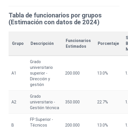
Tabla de funcionarios por grupos
(Estimación con datos de 2024)
S
Funcionarios
Grupo
Descripción
Porcentaje
Estimados
M
Grado
universitario
A1
superior -
200.000
13.0%
1
Dirección y
gestión
Grado
A2
universitario -
350.000
22.7%
1
Gestión técnica
FP Superior -
B
Técnicos
200.000
13.0%
1