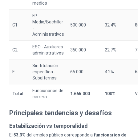
medios
FP
Medio/Bachiller
C1
500.000
32.4%
8
-
Administrativos
ESO - Auxiliares
C2
350.000
22.7%
7
administrativos
Sin titulación
E
específica -
65.000
4.2%
6
Subalternos
Funcionarios de
Total
1.665.000
100%
V
carrera
Principales tendencias y desafíos
Estabilización vs temporalidad
El
53,3%
del empleo público corresponde a
funcionarios de