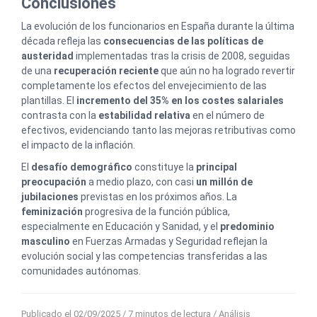
Conclusiones
La evolución de los funcionarios en España durante la última
década refleja las
consecuencias de las políticas de
austeridad
implementadas tras la crisis de 2008, seguidas
de una
recuperación reciente
que aún no ha logrado revertir
completamente los efectos del envejecimiento de las
plantillas. El
incremento del 35% en los costes salariales
contrasta con la
estabilidad relativa
en el número de
efectivos, evidenciando tanto las mejoras retributivas como
el impacto de la inflación.
El
desafío demográfico
constituye la
principal
preocupación
a medio plazo, con casi
un millón de
jubilaciones
previstas en los próximos años. La
feminización
progresiva de la función pública,
especialmente en Educación y Sanidad, y el
predominio
masculino
en Fuerzas Armadas y Seguridad reflejan la
evolución social y las competencias transferidas a las
comunidades autónomas.
Publicado el 02/09/2025
/ 7 minutos de lectura /
Análisis