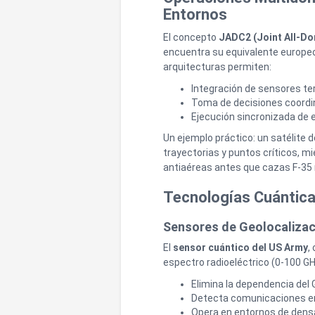
Entornos
El concepto
JADC2 (Joint All-D
encuentra su equivalente europe
arquitecturas permiten:
Integración de sensores ter
Toma de decisiones coordi
Ejecución sincronizada de e
Un ejemplo práctico: un satélite d
trayectorias y puntos críticos, m
antiaéreas antes que cazas F-35 r
Tecnologías Cuántica
Sensores de Geolocalizac
El
sensor cuántico del US Army
,
espectro radioeléctrico (0-100 G
Elimina la dependencia del
Detecta comunicaciones e
Opera en entornos de densa