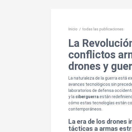
Inicio
/
todas las publicaciones
La Revolución
conflictos a
drones y gue
La naturaleza de la guerra está 
avances tecnológicos sin precede
laboratorios de defensa occidenta
y la
ciberguerra
están redefiniend
cómo estas tecnologías están con
contemporáneos.
La era de los drones 
tácticas a armas est