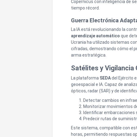
Copernicus con inteligencia de s
tiempo récord.
Guerra Electrónica Adapt
La IA está revolucionando la con
aprendizaje automático
que dete
Ucrania ha utilizado sistemas c
cifradas, demostrando cómo el pr
arma estratégica.
Satélites y Vigilancia
La plataforma
SEDA
del Ejército 
geoespacial e IA. Capaz de anali
ópticos, radar (SAR) y de identif
Detectar cambios en infrae
Monitorizar movimientos d
Identificar embarcaciones
Predecir rutas de suministr
Este sistema, compatible con est
horas, permitiendo respuestas op