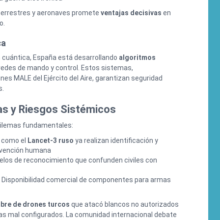
terrestres y aeronaves promete
ventajas decisivas
en
o.
ca
cuántica, España está desarrollando
algoritmos
redes de mando y control. Estos sistemas,
es MALE del Ejército del Aire, garantizan seguridad
s.
as y Riesgos Sistémicos
a dilemas fundamentales:
 como el
Lancet-3 ruso
ya realizan identificación y
ervención humana
elos de reconocimiento que confunden civiles con
: Disponibilidad comercial de componentes para armas
bre de drones turcos
que atacó blancos no autorizados
as mal configurados. La comunidad internacional debate