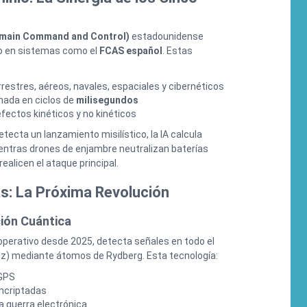
omain Command and Control)
estadounidense
o en sistemas como el
FCAS español
. Estas
restres, aéreos, navales, espaciales y cibernéticos
nada en ciclos de
milisegundos
fectos kinéticos y no kinéticos
etecta un lanzamiento misilístico, la IA calcula
ientras drones de enjambre neutralizan baterías
ealicen el ataque principal.
s: La Próxima Revolución
ión Cuántica
 operativo desde 2025, detecta señales en todo el
Hz) mediante átomos de Rydberg. Esta tecnología:
 GPS
ncriptadas
 guerra electrónica