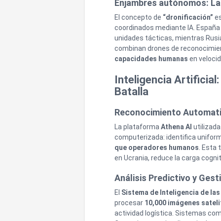
Enjambres autónomos: La
El concepto de
“dronificación”
es
coordinados mediante IA. España h
unidades tácticas, mientras Ru
combinan drones de reconocimie
capacidades humanas
en velocid
Inteligencia Artificial
Batalla
Reconocimiento Automati
La plataforma
Athena AI
utilizada
computerizada: identifica unifor
que operadores humanos
. Esta
en Ucrania, reduce la carga cognit
Análisis Predictivo y Gest
El
Sistema de Inteligencia de la
procesar
10,000 imágenes sateli
actividad logística. Sistemas co