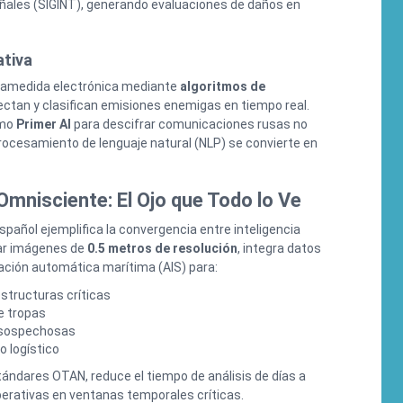
eñales (SIGINT), generando evaluaciones de daños en
ativa
tramedida electrónica mediante
algoritmos de
ctan y clasifican emisiones enemigas en tiempo real.
omo
Primer AI
para descifrar comunicaciones rusas no
ocesamiento de lenguaje natural (NLP) se convierte en
 Omnisciente: El Ojo que Todo lo Ve
español ejemplifica la convergencia entre inteligencia
zar imágenes de
0.5 metros de resolución
, integra datos
icación automática marítima (AIS) para:
structuras críticas
e tropas
 sospechosas
o logístico
ándares OTAN, reduce el tiempo de análisis de días a
erativas en ventanas temporales críticas.