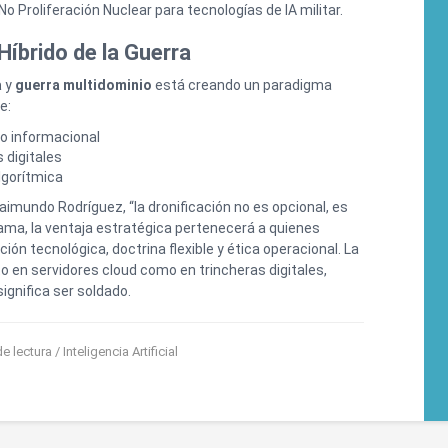
o Proliferación Nuclear para tecnologías de IA militar.
Híbrido de la Guerra
a
y
guerra multidominio
está creando un paradigma
e:
o informacional
 digitales
lgorítmica
imundo Rodríguez, “la dronificación no es opcional, es
ama, la ventaja estratégica pertenecerá a quienes
ión tecnológica, doctrina flexible y ética operacional. La
to en servidores cloud como en trincheras digitales,
ignifica ser soldado.
de lectura /
Inteligencia Artificial