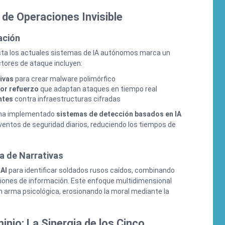
 de Operaciones Invisible
ación
ta los actuales sistemas de IA autónomos marca un
ctores de ataque incluyen:
ivas
para crear malware polimórfico
or refuerzo
que adaptan ataques en tiempo real
ntes
contra infraestructuras cifradas
l ha implementado
sistemas de detección basados en IA
ventos de seguridad diarios, reduciendo los tiempos de
ra de Narrativas
 AI
para identificar soldados rusos caídos, combinando
iones de información. Este enfoque multidimensional
n arma psicológica, erosionando la moral mediante la
nio: La Sinergia de los Cinco