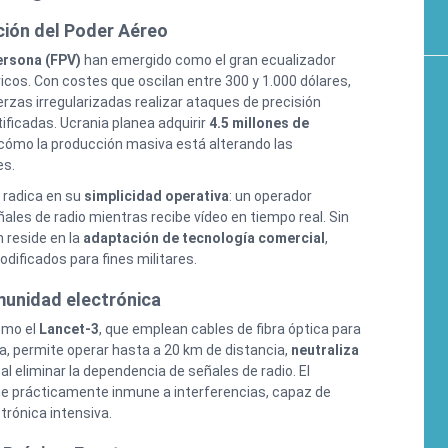
ión del Poder Aéreo
ersona (FPV)
han emergido como el gran ecualizador
icos. Con costes que oscilan entre 300 y 1.000 dólares,
rzas irregularizadas realizar ataques de precisión
ificadas. Ucrania planea adquirir
4.5 millones de
cómo la producción masiva está alterando las
es.
 radica en su
simplicidad operativa
: un operador
les de radio mientras recibe vídeo en tiempo real. Sin
 reside en la
adaptación de tecnología comercial
,
dificados para fines militares.
nmunidad electrónica
omo el
Lancet-3
, que emplean cables de fibra óptica para
ía, permite operar hasta a 20 km de distancia,
neutraliza
al eliminar la dependencia de señales de radio. El
ue prácticamente inmune a interferencias, capaz de
trónica intensiva.