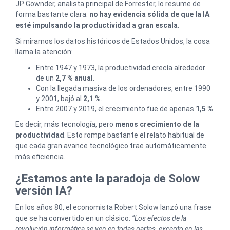
JP Gownder, analista principal de Forrester, lo resume de
forma bastante clara:
no hay evidencia sólida de que la IA
esté impulsando la productividad a gran escala
.
Si miramos los datos históricos de Estados Unidos, la cosa
llama la atención:
Entre 1947 y 1973, la productividad crecía alrededor
de un
2,7 % anual
.
Con la llegada masiva de los ordenadores, entre 1990
y 2001, bajó al
2,1 %
.
Entre 2007 y 2019, el crecimiento fue de apenas
1,5 %
.
Es decir, más tecnología, pero
menos crecimiento de la
productividad
. Esto rompe bastante el relato habitual de
que cada gran avance tecnológico trae automáticamente
más eficiencia.
¿Estamos ante la paradoja de Solow
versión IA?
En los años 80, el economista Robert Solow lanzó una frase
que se ha convertido en un clásico:
“Los efectos de la
revolución informática se ven en todas partes, excepto en las