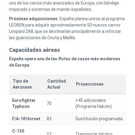
uno de los carros más avanzados de Europa, con blindaje
mejorado y sistemas de mando españoles.
Próximas adquisiciones
: España planea unirse al programa
LEOBEN para adquirir aproximadamente 50 nuevos carros
Leopard 2A8, que se destinarían principalmente a reforzar
las guarniciones de Ceuta y Melilla.
Capacidades aéreas
España opera una de las flotas de cazas más modernas
de Europa
:
Tipo de
Cantidad
Proyecciones
Aeronave
Actual
Eurofighter
+45 adicionales
70
Typhoon
(Programa Halcón)
F/A-18 Hornet
83
Sustitución programada
C-130
12
Transporte táctico