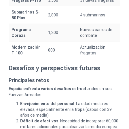
Fragatas F-110
3,500
5 nuevas fragatas
Submarinos S-
2,800
4 submarinos
80 Plus
Programa
Nuevos carros de
1,200
Coraza
combate
Modernización
Actualización
800
F-100
fragatas
Desafíos y perspectivas futuras
Principales retos
España enfrenta varios desafíos estructurales
en sus
Fuerzas Armadas:
Envejecimiento del personal
: La edad media es
elevada, especialmente en la tropa (cabos con 39
años de media)
Déficit de efectivos
: Necesidad de incorporar 60,000
militares adicionales para alcanzar la media europea