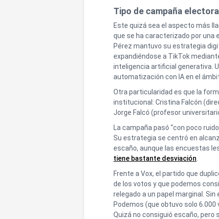
Tipo de campaña electora
Este quizá sea el aspecto más lla
que se ha caracterizado por una e
Pérez mantuvo su estrategia digi
expandiéndose a TikTok mediante
inteligencia artificial generativa.
automatización con IA en el ámbit
Otra particularidad es que la for
institucional: Cristina Falcón (di
Jorge Falcó (profesor universitari
La campaña pasó “con poco ruido y
Su estrategia se centró en alcan
escaño, aunque las encuestas les
tiene bastante desviación
.
Frente a Vox, el partido que dupl
de los votos y que podemos cons
relegado a un papel marginal. Si
Podemos (que obtuvo solo 6.000 v
Quizá no consiguió escaño, pero s