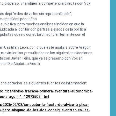
oto disperso, y también la competencia directa con Vox
és dejó “miles de votos sin representación”,
e a partidos pequeños.
subjetiva, pero muchos analistas inciden en que la
dicada al contar con perfiles alejados de la política
opulistas que no conectaron suficientemente con el
en Castilla y León, por lo que este análisis sobre Aragón
s movimientos y resultados en las siguientes elecciones
 con Javier Teira, que ya se presentó con Vox en
o en Se Acabó La Fiesta.
consideración las siguientes fuentes de información:
politica/alvise-fracasa-primera-aventura-autonomica-
tes-aragon_1_12973507.html
/2026/02/08/se-acabo-la-fiesta-de-alvise-triplica-
pero-ninguno-de-los-dos-consigue-entrar-en-las-