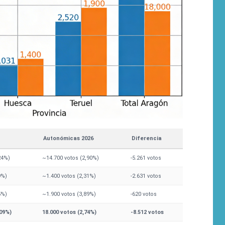
Autonómicas 2026
Diferencia
24%)
~14.700 votos (2,90%)
-5.261 votos
9%)
~1.400 votos (2,31%)
-2.631 votos
5%)
~1.900 votos (3,89%)
-620 votos
,09%)
18.000 votos (2,74%)
-8.512 votos