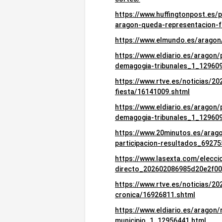
https://www.huffingtonpost.es/p
aragon-queda-representacion-f
https://www.elmundo.es/arago
https://www.eldiario.es/aragon/
demagogia-tribunales_1_129609
https://www.rtve.es/noticias/2
fiesta/16141009.shtml
https://www.eldiario.es/aragon/
demagogia-tribunales_1_12960
https://www.20minutos.es/arago
participacion-resultados_69275
https://www.lasexta.com/elecc
directo_202602086985d20e2f00
https://www.rtve.es/noticias/2
cronica/16926811.shtml
https://www.eldiario.es/aragon
municipio_1_12956441.html