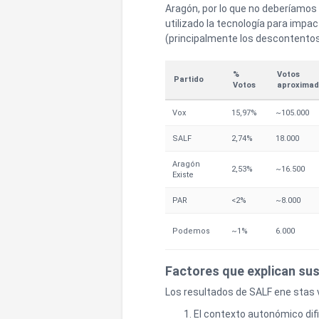
Aragón, por lo que no deberíamos
utilizado la tecnología para impac
(principalmente los descontentos)
%
Votos
Partido
Votos
aproximad
Vox
15,97%
~105.000
SALF
2,74%
18.000
Aragón
2,53%
~16.500
Existe
PAR
<2%
~8.000
Podemos
~1%
6.000
Factores que explican su
Los resultados de SALF ene stas v
El contexto autonómico difi