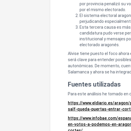
por provincia penalizó su v
por el mismo electorado.
El sistema electoral aragon
perjudicando especialment
Esta tercera causa es más 
candidatura pudo verse perju
institucional y mensajes p
electorado aragonés.
Alvise tiene puesto el foco ahora 
será clave para entender posible
autonómicas. De momento, cuenta
Salamanca y ahora se ha integrad
Fuentes utilizadas
Para este análisis he tomado en 
https://www.eldiario.es/aragon/
salf-queda-puertas-entrar-cor
https://www.infobae.com/espana
en-votos-a-podemos-en-aragon-
cortes/