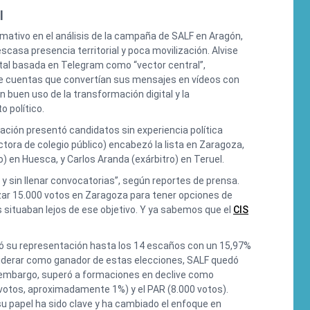
l
mativo en el análisis de la campaña de SALF en Aragón,
scasa presencia territorial y poca movilización. Alvise
tal basada en Telegram como “vector central”,
 cuentas que convertían sus mensajes en vídeos con
 Un buen uso de la transformación digital y la
o político.
mación presentó candidatos sin experiencia política
rectora de colegio público) encabezó la lista en Zaragoza,
o) en Huesca, y Carlos Aranda (exárbitro) en Teruel.
 sin llenar convocatorias”, según reportes de prensa.
zar 15.000 votos en Zaragoza para tener opciones de
 situaban lejos de ese objetivo. Y ya sabemos que el
CIS
icó su representación hasta los 14 escaños con un 15,97%
iderar como ganador de estas elecciones, SALF quedó
n embargo, superó a formaciones en declive como
otos, aproximadamente 1%) y el PAR (8.000 votos).
u papel ha sido clave y ha cambiado el enfoque en