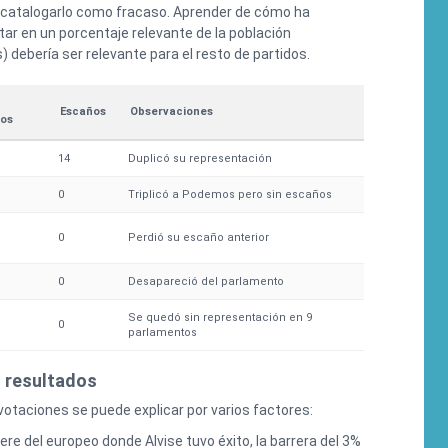
 catalogarlo como fracaso. Aprender de cómo ha
tar en un porcentaje relevante de la población
 debería ser relevante para el resto de partidos.
Escaños
Observaciones
os
14
Duplicó su representación
0
Triplicó a Podemos pero sin escaños
0
Perdió su escaño anterior
0
Desapareció del parlamento
Se quedó sin representación en 9
0
parlamentos
s resultados
otaciones se puede explicar por varios factores:
ere del europeo donde Alvise tuvo éxito, la barrera del 3%