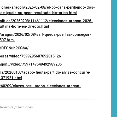
cciones-aragon/2026-02-08/el-pp-gana-perdiendo-dos-
oe-iguala-su-peor-resultado-historico.html
politica/20260208/11461112/elecciones-aragon-2026-
ultima-hora-en-directo.html
s/aragon/2026/02/08/salf-queda-puertas-conseguir-
507.html
el/DTONuhRCGhA/
eperez/video/7599295687892815126
ragon_/video/7597147549492989206
na/20260107/acabo-fiesta-partido-alvise-concurre-
_371921.html
0260209/claves-resultados-elecciones-aragon-
de lectura /
Elecciones