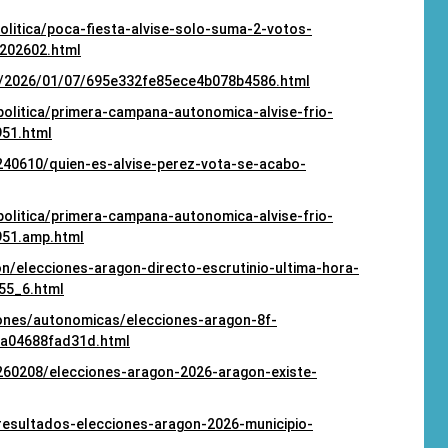
olitica/poca-fiesta-alvise-solo-suma-2-votos-
202602.html
n/2026/01/07/695e332fe85ece4b078b4586.html
politica/primera-campana-autonomica-alvise-frio-
51.html
0240610/quien-es-alvise-perez-vota-se-acabo-
politica/primera-campana-autonomica-alvise-frio-
951.amp.html
n/elecciones-aragon-directo-escrutinio-ultima-hora-
55_6.html
iones/autonomicas/elecciones-aragon-8f-
a04688fad31d.html
0260208/elecciones-aragon-2026-aragon-existe-
/resultados-elecciones-aragon-2026-municipio-