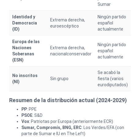
Sumar
Identidad y
Ningún partido
Extrema derecha,
Democracia
español
euroescéptico
(ID)
actualmente
Europa de las
Ningún partido
Naciones
Extrema derecha,
español
Soberanas
nacionalconservador
actualmente
(ESN)
Se acabó la
No inscritos
Sin grupo
fiesta (varios
(NI)
eurodiputados)
Resumen de la distribución actual (2024-2029)
PP
: PPE
PSOE
: S&D
Vox
: Patriotas por Europa (anteriormente ECR)
Sumar, Compromís, BNG, ERC
: Los Verdes/EFA (con
parte de Sumar e IU en The Left)