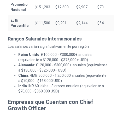
Promedio
$151,203
$12,600
$2,907
$73
Nacional
25th
$111,500
$9,291
$2,144
$54
Percentile
Rangos Salariales Internacionales
Los salarios varían significativamente por región:
Reino Unido
: £100,000 - £300,000+ anuales
(equivalente a $125,000 - $375,000+ USD)
Alemania
: €120,000 - €300,000+ anuales (equivalente
a $130,000 - $325,000+ USD)
China
: RMB 500,000 - 1,200,000 anuales (equivalente
a $70,000 - $168,000 USD)
India
: INR 60 lakhs - 3 crores anuales (equivalente a
$70,000 - $360,000 USD)
Empresas que Cuentan con Chief
Growth Officer